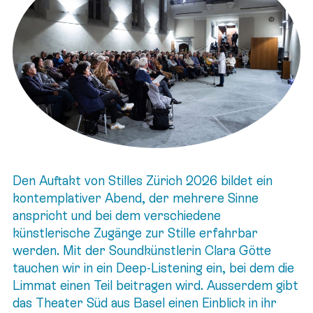
Den Auftakt von Stilles Zürich 2026 bildet ein
kontemplativer Abend, der mehrere Sinne
anspricht und bei dem verschiedene
künstlerische Zugänge zur Stille erfahrbar
werden. Mit der Soundkünstlerin Clara Götte
tauchen wir in ein Deep-Listening ein, bei dem die
Limmat einen Teil beitragen wird. Ausserdem gibt
das Theater Süd aus Basel einen Einblick in ihr