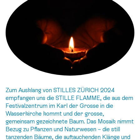
Zum Ausklang von STILLES ZÜRICH 2024
empfangen uns die STILLE FLAMME, die aus dem
Festivalzentrum im Karl der Grosse in die
Wasserkirche kommt und der grosse,
gemeinsam gezeichnete Baum. Das Mosaik nimmt
Bezug zu Pflanzen und Naturwesen – die still
tanzenden Bäume, die auftauchenden Klänge und