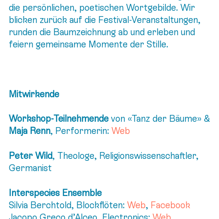
die persönlichen, poetischen Wortgebilde. Wir
blicken zurück auf die Festival-Veranstaltungen,
runden die Baumzeichnung ab und erleben und
feiern gemeinsame Momente der Stille.
Mitwirkende
Workshop-Teilnehmende
von «Tanz der Bäume» &
Maja Renn
, Performerin:
Web
Peter Wild
, Theologe, Religionswissenschaftler,
Germanist
Interspecies Ensemble
Silvia Berchtold, Blockflöten:
Web
,
Facebook
Jacopo Greco d’Alceo, Electronics:
Web
,